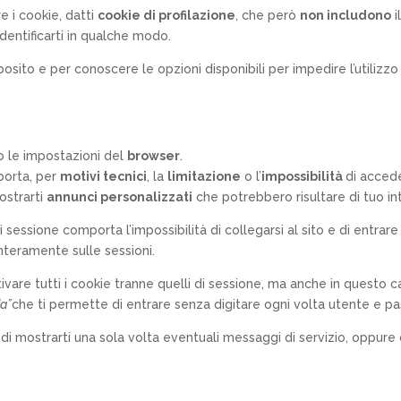
e i cookie, datti
cookie di profilazione
, che però
non includono
i
identificarti in qualche modo.
posito e per conoscere le opzioni disponibili per impedire l’utilizz
o le impostazioni del
browser
.
porta, per
motivi tecnici
, la
limitazione
o l’
impossibilità
di accede
mostrarti
annunci personalizzati
che potrebbero risultare di tuo in
sessione comporta l’impossibilità di collegarsi al sito e di entrare 
nteramente sulle sessioni.
tivare tutti i cookie tranne quelli di sessione, ma anche in questo c
da”
che ti permette di entrare senza digitare ogni volta utente e p
 di mostrarti una sola volta eventuali messaggi di servizio, oppur