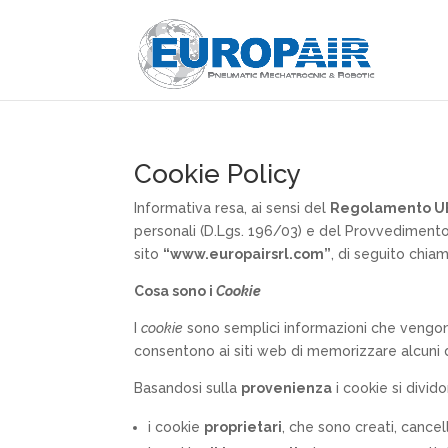
Cookie Policy
Informativa resa, ai sensi del
Regolamento U
personali (D.Lgs. 196/03) e del Provvediment
sito
“www.europairsrl.com”
, di seguito chia
Cosa sono i
Cookie
I
cookie
sono semplici informazioni che vengono
consentono ai siti web di memorizzare alcuni d
Basandosi sulla
provenienza
i cookie si divid
i cookie
proprietari
, che sono creati, cancel