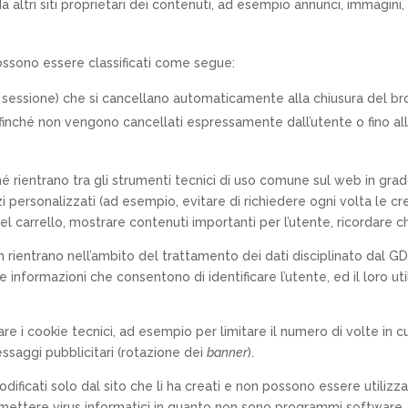
a altri siti proprietari dei contenuti, ad esempio annunci, immagini
ossono essere classificati come segue:
i sessione) che si cancellano automaticamente alla chiusura del br
 finché non vengono cancellati espressamente dall’utente o fino alla
ché rientrano tra gli strumenti tecnici di uso comune sul web in gra
i personalizzati (ad esempio, evitare di richiedere ogni volta le cre
nel carrello, mostrare contenuti importanti per l’utente, ricordare 
n rientrano nell’ambito del trattamento dei dati disciplinato dal 
ltre informazioni che consentono di identificare l’utente, ed il loro 
re i cookie tecnici, ad esempio per limitare il numero di volte in 
essaggi pubblicitari (rotazione dei
banner
).
odificati solo dal sito che li ha creati e non possono essere utiliz
smettere virus informatici in quanto non sono programmi software,