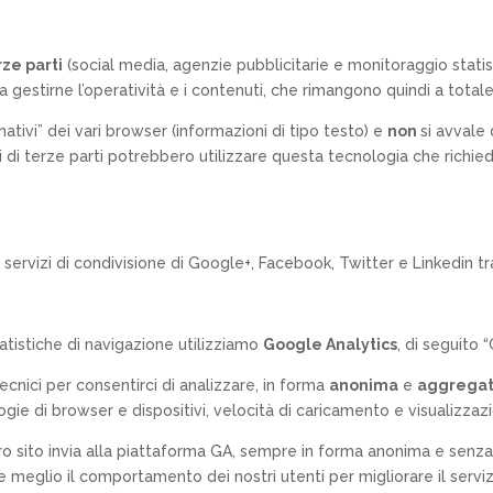
rze parti
(social media, agenzie pubblicitarie e monitoraggio statis
a gestirne l’operatività e i contenuti, che rimangono quindi a totale
“nativi” dei vari browser (informazioni di tipo testo) e
non
si avvale 
iti di terze parti potrebbero utilizzare questa tecnologia che richi
i servizi di condivisione di Google+, Facebook, Twitter e Linkedin 
tatistiche di navigazione utilizziamo
Google Analytics
, di seguito “
ecnici per consentirci di analizzare, in forma
anonima
e
aggrega
pologie di browser e dispositivi, velocità di caricamento e visualizza
stro sito invia alla piattaforma GA, sempre in forma anonima e senz
meglio il comportamento dei nostri utenti per migliorare il servizi