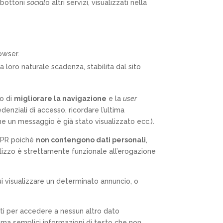
, bottoni
social
o altri servizi, visualizzati nella
owser.
 loro naturale scadenza, stabilita dal sito
do di
migliorare la navigazione
e la
user
denziali di accesso, ricordare l’ultima
che un messaggio è già stato visualizzato ecc.).
GDPR poiché
non contengono dati personali
,
utilizzo è strettamente funzionale all’erogazione
cui visualizzare un determinato annuncio, o
zati per accedere a nessun altro dato
 ma semplici informazioni di testo che non