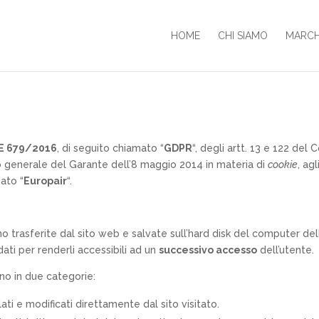
HOME
CHI SIAMO
MARCH
E 679/2016
, di seguito chiamato “
GDPR
“, degli artt. 13 e 122 del
o generale del Garante dell’8 maggio 2014 in materia di
cookie
, ag
mato “
Europair
“.
 trasferite dal sito web e salvate sull’hard disk del computer del
ati per renderli accessibili ad un
successivo accesso
dell’utente.
ono in due categorie:
lati e modificati direttamente dal sito visitato.