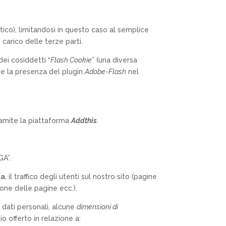
tico), limitandosi in questo caso al semplice
 carico delle terze parti.
dei cosiddetti “
Flash Cookie
” (una diversa
ede la presenza del plugin
Adobe-Flash
nel
tramite la piattaforma
Addthis
.
GA”.
ta
, il traffico degli utenti sul nostro sito (pagine
zione delle pagine ecc.).
a dati personali, alcune
dimensioni di
o offerto in relazione a: