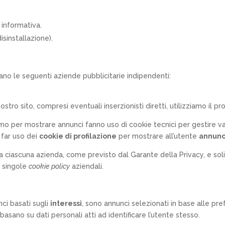
 informativa.
disinstallazione).
zano le seguenti aziende pubblicitarie indipendenti:
 nostro sito, compresi eventuali inserzionisti diretti, utilizziamo il
o per mostrare annunci fanno uso di cookie tecnici per gestire vari
 far uso dei
cookie di profilazione
per mostrare all’utente
annunc
sa da ciascuna azienda, come previsto dal Garante della Privacy, e s
e singole
cookie policy
aziendali.
nci basati sugli
interessi
, sono annunci selezionati in base alle pr
 basano su dati personali atti ad identificare l’utente stesso.