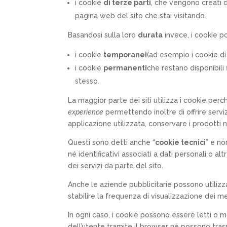
i cookie
di terze parti
, che vengono creati d
pagina web del sito che stai visitando.
Basandosi sulla loro
durata
invece, i cookie p
i cookie
temporanei
(ad esempio i cookie d
i cookie
permanenti
che restano disponibili
stesso.
La maggior parte dei siti utilizza i cookie per
experience
permettendo inoltre di offrire serviz
applicazione utilizzata, conservare i prodotti 
Questi sono detti anche “
cookie tecnici
” e no
né identificativi associati a dati personali o a
dei servizi da parte del sito.
Anche le aziende pubblicitarie possono utilizza
stabilire la frequenza di visualizzazione dei m
In ogni caso, i cookie possono essere letti o m
dell’utente tramite il browser né possono tra