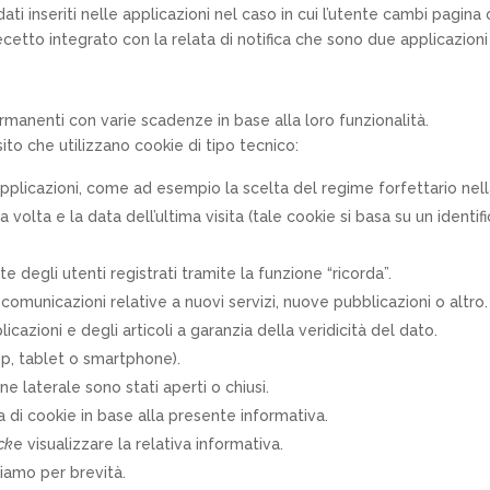
ati inseriti nelle applicazioni nel caso in cui l’utente cambi pagina 
cetto integrato con la relata di notifica che sono due applicazioni 
permanenti con varie scadenze in base alla loro funzionalità.
sito che utilizzano cookie di tipo tecnico:
applicazioni, come ad esempio la scelta del regime forfettario nell
rima volta e la data dell’ultima visita (tale cookie si basa su un iden
e degli utenti registrati tramite la funzione “ricorda”.
comunicazioni relative a nuovi servizi, nuove pubblicazioni o altro.
licazioni e degli articoli a garanzia della veridicità del dato.
p, tablet o smartphone).
e laterale sono stati aperti o chiusi.
a di cookie in base alla presente informativa.
ck
e visualizzare la relativa informativa.
ciamo per brevità.