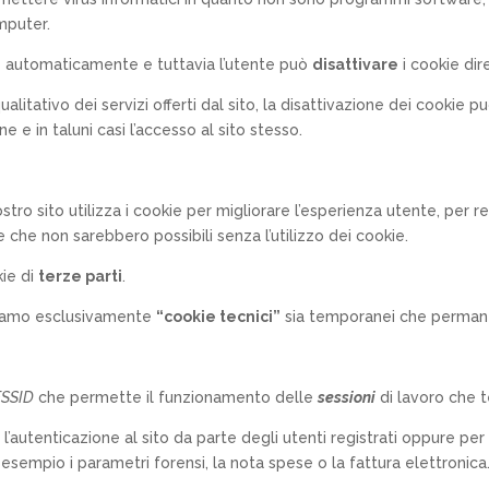
mputer.
e automaticamente e tuttavia l’utente può
disattivare
i cookie di
ualitativo dei servizi offerti dal sito, la disattivazione dei cookie p
ne e in taluni casi l’accesso al sito stesso.
tro sito utilizza i cookie per migliorare l’esperienza utente, per re
e che non sarebbero possibili senza l’utilizzo dei cookie.
ie di
terze parti
.
izziamo esclusivamente
“cookie tecnici”
sia temporanei che permane
SSID
che permette il funzionamento delle
sessioni
di lavoro che t
l’autenticazione al sito da parte degli utenti registrati oppure per
 esempio i parametri forensi, la nota spese o la fattura elettronica